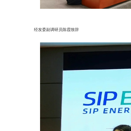
经发委副调研员陈霞致辞