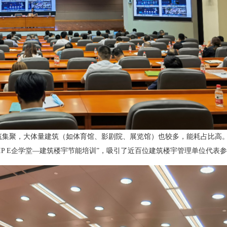
筑集聚，大体量建筑（如体育馆、影剧院、展览馆）也较多，能耗占比高
SIP E企学堂—建筑楼宇节能培训”，吸引了近百位建筑楼宇管理单位代表